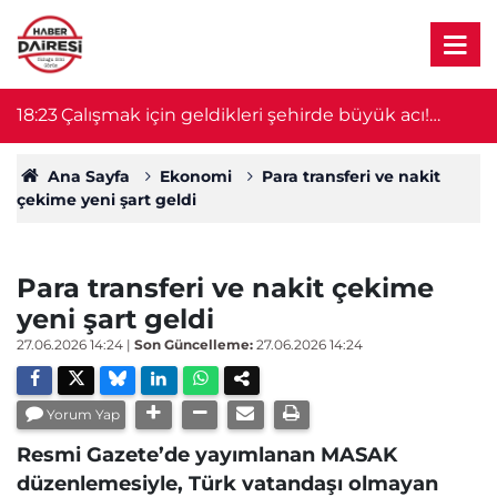
18:23
Çalışmak için geldikleri şehirde büyük acı!
18
Ağabey öldü, 14 yaşındaki kardeşin durumu
ağır
Ana Sayfa
Ekonomi
Para transferi ve nakit
çekime yeni şart geldi
Para transferi ve nakit çekime
yeni şart geldi
27.06.2026 14:24
|
Son Güncelleme:
27.06.2026 14:24
Yorum Yap
Resmi Gazete’de yayımlanan MASAK
düzenlemesiyle, Türk vatandaşı olmayan