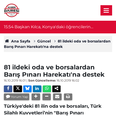
15:54
Başkan Kılca, Konya'daki öğrencilerin
1
heyecanına ortak oldu
Ana Sayfa
Güncel
81 ildeki oda ve borsalardan
Barış Pınarı Harekatı'na destek
81 ildeki oda ve borsalardan
Barış Pınarı Harekatı'na destek
16.10.2019 16:01
|
Son Güncelleme:
16.10.2019 16:02
Yorum Yap
Türkiye'deki 81 ilin oda ve borsaları, Türk
Silahlı Kuvvetleri’nin "Barış Pınarı