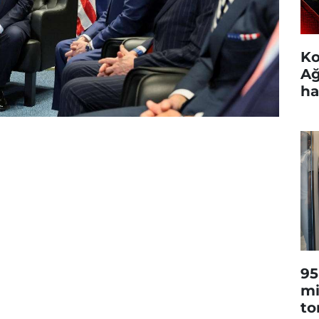
Ko
Ağ
ha
95
mi
to