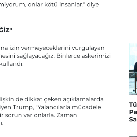
vmiyorum, onlar kötü insanlar." diye
ĞİZ"
sına izin vermeyeceklerini vurgulayan
mesini sağlayacağız. Binlerce askerimizi
kullandı.
ilişkin de dikkat çeken açıklamalarda
Tü
 diyen Trump, "Yalancılarla mücadele
Pa
bir sorun var onlarla. Zaman
Sa
ı.