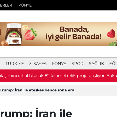
ERLER
KÜNYE
I
TÜRKIYE
3. SAYFA
KONYA
SPOR
SAĞLIK
EĞI
laşımını rahatlatacak 82 kilometrelik proje başlıyor! Bak
u
rump: İran ile ateşkes bence sona erdi
ump: İran ile