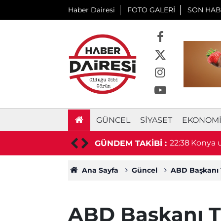
Haber Dairesi
FOTO GALERİ
SON HAB
GÜNCEL
SIYASET
EKONOM
aşkan hayatını kaybetti
22:38
Konya u
GÜNDEM TAKİBİ :
duyurd
Ana Sayfa
Güncel
ABD Başkanı T
ABD Başkanı Tr