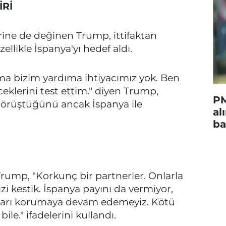
İRİ
ne de değinen Trump, ittifaktan
likle İspanya'yı hedef aldı.
ma bizim yardıma ihtiyacımız yok. Ben
klerini test ettim." diyen Trump,
PM
 görüştüğünü ancak İspanya ile
al
ba
 Trump, "Korkunç bir partnerler. Onlarla
izi kestik. İspanya payını da vermiyor,
onları korumaya devam edemeyiz. Kötü
le." ifadelerini kullandı.