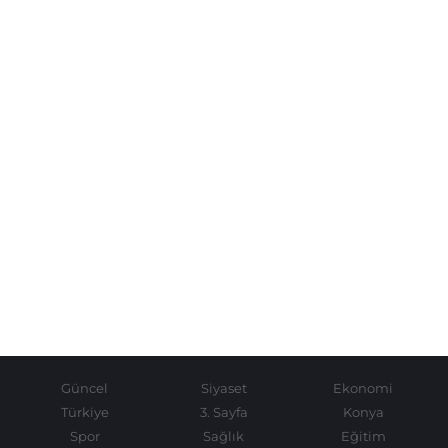
Güncel
Siyaset
Ekonomi
Türkiye
3. Sayfa
Konya
Spor
Sağlık
Eğitim