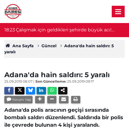
18:23
Çalışmak için geldikleri şehirde büyük acı!
18
Ağabey öldü, 14 yaşındaki kardeşin durumu
ağır
Ana Sayfa
Güncel
Adana'da hain saldırı: 5
yaralı
Adana'da hain saldırı: 5 yaralı
25.09.2019 08:07
|
Son Güncelleme:
25.09.2019 09:17
Yorum Yap
Adana'da polis aracının geçişi sırasında
bombalı saldırı düzenlendi. Saldırıda bir polis
ile çevrede bulunan 4 kişi yaralandı.