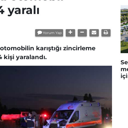
4 yaralı
Yorum Yap
otomobilin karıştığı zincirleme
4 kişi yaralandı.
Se
me
iç