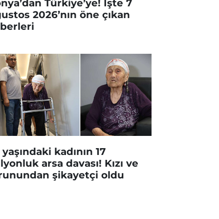
nya’dan Türkiye’ye! İşte 7
ustos 2026’nın öne çıkan
berleri
 yaşındaki kadının 17
lyonluk arsa davası! Kızı ve
runundan şikayetçi oldu