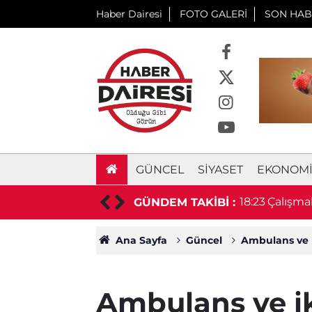
Haber Dairesi
FOTO GALERİ
SON HAB
GÜNCEL
SIYASET
EKONOM
ni tarife yürürlüğe girdi
18:23
Çalışmak
GÜNDEM TAKİBİ :
durumu 
Ana Sayfa
Güncel
Ambulans ve ik
Ambulans ve i