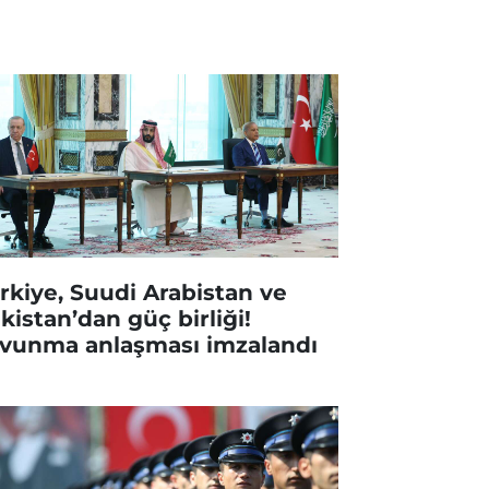
rkiye, Suudi Arabistan ve
kistan’dan güç birliği!
vunma anlaşması imzalandı