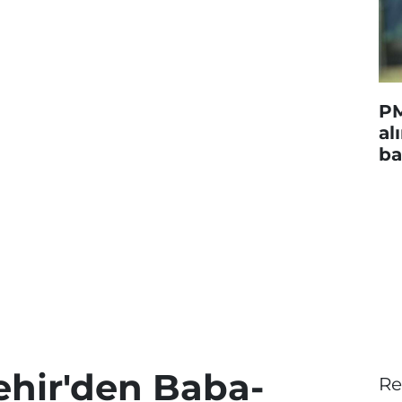
PM
al
ba
hir'den Baba-
Re