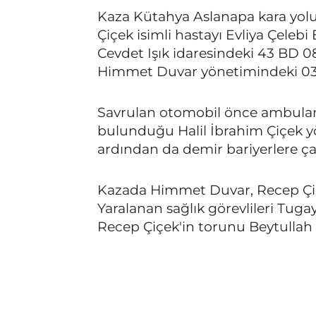
Kaza Kütahya Aslanapa kara yolu
Çiçek isimli hastayı Evliya Çeleb
Cevdet Işık idaresindeki 43 BD 0
Himmet Duvar yönetimindeki 03 V
Savrulan otomobil önce ambulans
bulunduğu Halil İbrahim Çiçek yö
ardından da demir bariyerlere ça
Kazada Himmet Duvar, Recep Çiçek
Yaralanan sağlık görevlileri Tug
Recep Çiçek'in torunu Beytullah Ç