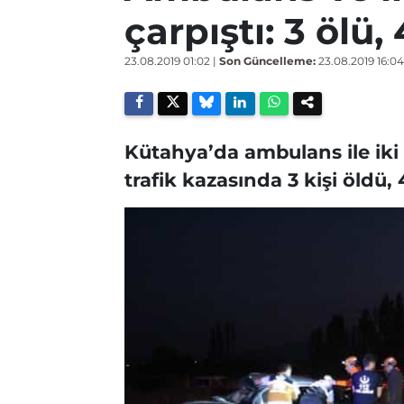
çarpıştı: 3 ölü, 
23.08.2019 01:02
|
Son Güncelleme:
23.08.2019 16:04
Kütahya’da ambulans ile iki 
trafik kazasında 3 kişi öldü, 