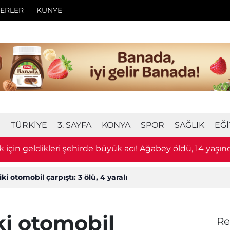
ERLER
KÜNYE
I
TÜRKIYE
3. SAYFA
KONYA
SPOR
SAĞLIK
EĞI
 için geldikleri şehirde büyük acı! Ağabey öldü, 14 yaşın
ağır
i otomobil çarpıştı: 3 ölü, 4 yaralı
ki otomobil
Re