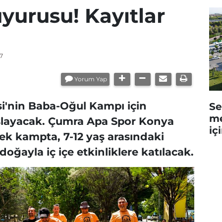
yurusu! Kayıtlar
7
Yorum Yap
i'nin Baba-Oğul Kampı için
Se
me
aşlayacak. Çumra Apa Spor Konya
iç
k kampta, 7-12 yaş arasındaki
doğayla iç içe etkinliklere katılacak.