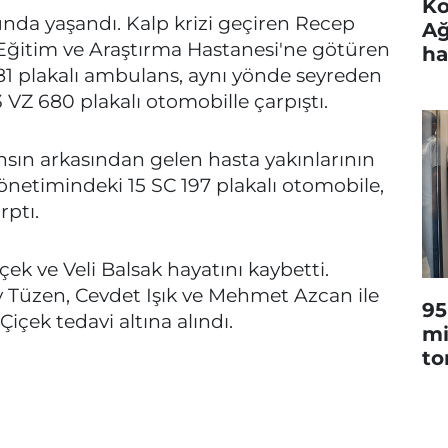
Ko
nda yaşandı. Kalp krizi geçiren Recep
Ağ
i Eğitim ve Araştırma Hastanesi'ne götüren
ha
81 plakalı ambulans, aynı yönde seyreden
Z 680 plakalı otomobille çarpıştı.
ın arkasından gelen hasta yakınlarının
netimindeki 15 SC 197 plakalı otomobile,
rptı.
 ve Veli Balsak hayatını kaybetti.
ay Tüzen, Cevdet Işık ve Mehmet Azcan ile
95
içek tedavi altına alındı.
mi
to