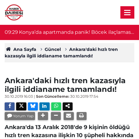
09:29
Konya’da apartmanda panik! Böcek ilaçlaması
0
sonrası ekipler alarma geçti
Ana Sayfa
Güncel
Ankara'daki hızlı tren
kazasıyla ilgili iddianame tamamlandı!
Ankara'daki hızlı tren kazasıyla
ilgili iddianame tamamlandı!
30.10.2019 16:03
|
Son Güncelleme:
30.10.2019 17:54
Yorum Yap
Ankara'da 13 Aralık 2018'de 9 kişinin öldüğü
hızlı tren kazasına ilişkin 10 şüpheli hakkında