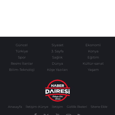
Güncel
Siyaset
Ekonomi
Türkiye
3. Sayfa
Konya
Spor
Sağlık
Eğitim
Resmi İlanlar
Dünya
Kültür-sanat
Bilim-Teknoloji
Köşe Yazıları
Yaşam
Anasayfa
İletişim-Künye
İletişim
Gizlilik İlkeleri
Sitene Ekle