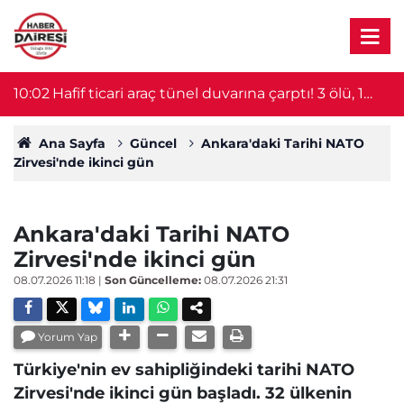
10:02
Hafif ticari araç tünel duvarına çarptı! 3 ölü, 1
0
yaralı
Ana Sayfa
Güncel
Ankara'daki Tarihi NATO
Zirvesi'nde ikinci gün
Ankara'daki Tarihi NATO
Zirvesi'nde ikinci gün
08.07.2026 11:18
|
Son Güncelleme:
08.07.2026 21:31
Yorum Yap
Türkiye'nin ev sahipliğindeki tarihi NATO
Zirvesi'nde ikinci gün başladı. 32 ülkenin