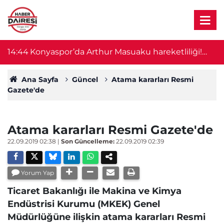
14:33
UltraAslan lideri Sebahattin Şirin gözaltına
14
alındı
Ana Sayfa
Güncel
Atama kararları Resmi
Gazete'de
Atama kararları Resmi Gazete'de
22.09.2019 02:38
|
Son Güncelleme:
22.09.2019 02:39
Yorum Yap
Ticaret Bakanlığı ile Makina ve Kimya
Endüstrisi Kurumu (MKEK) Genel
Müdürlüğüne ilişkin atama kararları Resmi