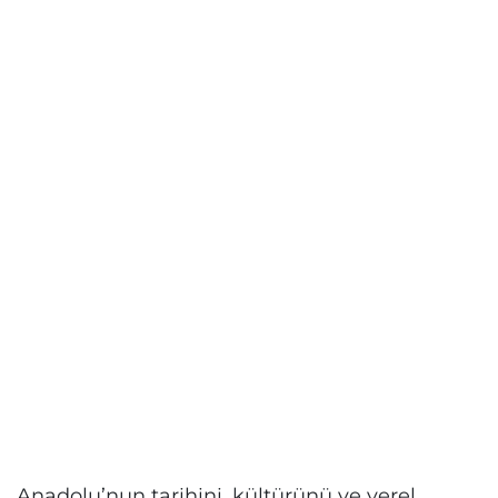
Anadolu’nun tarihini, kültürünü ve yerel