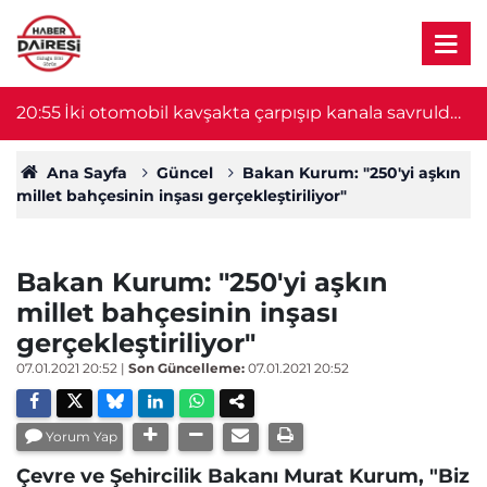
20:55
İki otomobil kavşakta çarpışıp kanala savruldu!
2
1 ölü, 8 yaralı var
Ana Sayfa
Güncel
Bakan Kurum: "250'yi aşkın
millet bahçesinin inşası gerçekleştiriliyor"
Bakan Kurum: "250'yi aşkın
millet bahçesinin inşası
gerçekleştiriliyor"
07.01.2021 20:52
|
Son Güncelleme:
07.01.2021 20:52
Yorum Yap
Çevre ve Şehircilik Bakanı Murat Kurum, "Biz