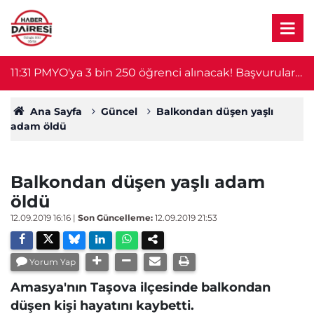
11:31
PMYO'ya 3 bin 250 öğrenci alınacak! Başvurular
11
bugün başladı
Ana Sayfa
Güncel
Balkondan düşen yaşlı
adam öldü
Balkondan düşen yaşlı adam
öldü
12.09.2019 16:16
|
Son Güncelleme:
12.09.2019 21:53
Yorum Yap
Amasya'nın Taşova ilçesinde balkondan
düşen kişi hayatını kaybetti.