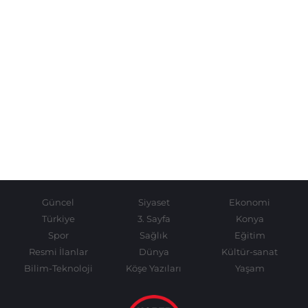
Güncel
Siyaset
Ekonomi
Türkiye
3. Sayfa
Konya
Spor
Sağlık
Eğitim
Resmi İlanlar
Dünya
Kültür-sanat
Bilim-Teknoloji
Köşe Yazıları
Yaşam