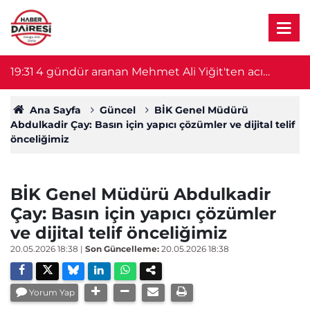
19:31
4 gündür aranan Mehmet Ali Yiğit'ten acı
1
haber! Cesedi serada bulundu
Ana Sayfa
Güncel
BİK Genel Müdürü
Abdulkadir Çay: Basın için yapıcı çözümler ve dijital telif
önceliğimiz
BİK Genel Müdürü Abdulkadir
Çay: Basın için yapıcı çözümler
ve dijital telif önceliğimiz
20.05.2026 18:38
|
Son Güncelleme:
20.05.2026 18:38
Yorum Yap