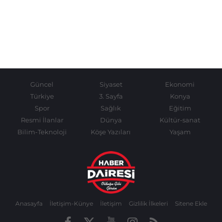
Güncel
Siyaset
Ekonomi
Türkiye
3. Sayfa
Konya
Spor
Sağlık
Eğitim
Resmi İlanlar
Dünya
Kültür-sanat
Bilim-Teknoloji
Köşe Yazıları
Yaşam
Anasayfa
İletişim-Künye
İletişim
Gizlilik İlkeleri
Sitene Ekle