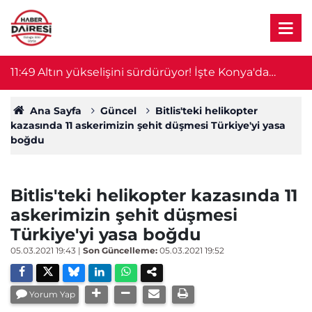
11:49
Altın yükselişini sürdürüyor! İşte Konya'da
11
güncel rakamlar
Ana Sayfa
Güncel
Bitlis'teki helikopter
kazasında 11 askerimizin şehit düşmesi Türkiye'yi yasa
boğdu
Bitlis'teki helikopter kazasında 11
askerimizin şehit düşmesi
Türkiye'yi yasa boğdu
05.03.2021 19:43
|
Son Güncelleme:
05.03.2021 19:52
Yorum Yap