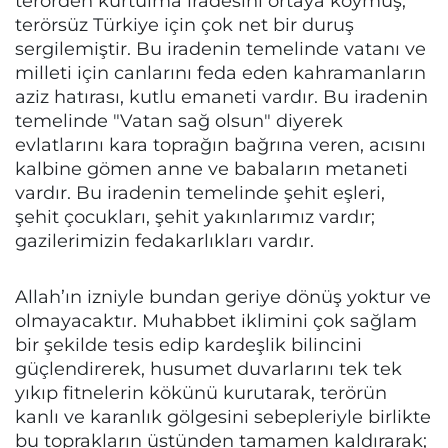
terörden kurtulma iradesini ortaya koymuş,
terörsüz Türkiye için çok net bir duruş
sergilemiştir. Bu iradenin temelinde vatanı ve
milleti için canlarını feda eden kahramanların
aziz hatırası, kutlu emaneti vardır. Bu iradenin
temelinde "Vatan sağ olsun" diyerek
evlatlarını kara toprağın bağrına veren, acısını
kalbine gömen anne ve babaların metaneti
vardır. Bu iradenin temelinde şehit eşleri,
şehit çocukları, şehit yakınlarımız vardır;
gazilerimizin fedakarlıkları vardır.
Allah’ın izniyle bundan geriye dönüş yoktur ve
olmayacaktır. Muhabbet iklimini çok sağlam
bir şekilde tesis edip kardeşlik bilincini
güçlendirerek, husumet duvarlarını tek tek
yıkıp fitnelerin kökünü kurutarak, terörün
kanlı ve karanlık gölgesini sebepleriyle birlikte
bu toprakların üstünden tamamen kaldırarak;