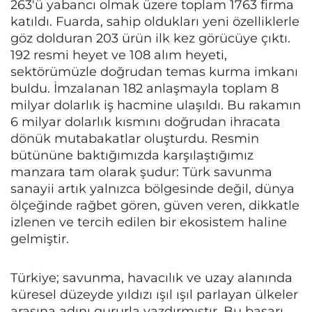
263'ü yabancı olmak üzere toplam 1763 firma
katıldı. Fuarda, sahip oldukları yeni özelliklerle
göz dolduran 203 ürün ilk kez görücüye çıktı.
192 resmi heyet ve 108 alım heyeti,
sektörümüzle doğrudan temas kurma imkanı
buldu. İmzalanan 182 anlaşmayla toplam 8
milyar dolarlık iş hacmine ulaşıldı. Bu rakamın
6 milyar dolarlık kısmını doğrudan ihracata
dönük mutabakatlar oluşturdu. Resmin
bütününe baktığımızda karşılaştığımız
manzara tam olarak şudur: Türk savunma
sanayii artık yalnızca bölgesinde değil, dünya
ölçeğinde rağbet gören, güven veren, dikkatle
izlenen ve tercih edilen bir ekosistem haline
gelmiştir.
Türkiye; savunma, havacılık ve uzay alanında
küresel düzeyde yıldızı ışıl ışıl parlayan ülkeler
arasına adını gururla yazdırmıştır. Bu başarı