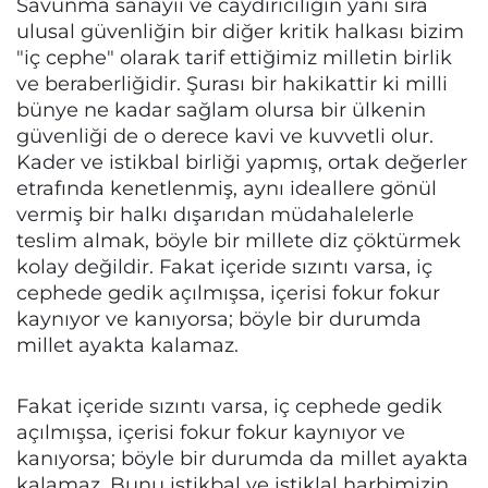
Savunma sanayii ve caydırıcılığın yanı sıra
ulusal güvenliğin bir diğer kritik halkası bizim
"iç cephe" olarak tarif ettiğimiz milletin birlik
ve beraberliğidir. Şurası bir hakikattir ki milli
bünye ne kadar sağlam olursa bir ülkenin
güvenliği de o derece kavi ve kuvvetli olur.
Kader ve istikbal birliği yapmış, ortak değerler
etrafında kenetlenmiş, aynı ideallere gönül
vermiş bir halkı dışarıdan müdahalelerle
teslim almak, böyle bir millete diz çöktürmek
kolay değildir. Fakat içeride sızıntı varsa, iç
cephede gedik açılmışsa, içerisi fokur fokur
kaynıyor ve kanıyorsa; böyle bir durumda
millet ayakta kalamaz.
Fakat içeride sızıntı varsa, iç cephede gedik
açılmışsa, içerisi fokur fokur kaynıyor ve
kanıyorsa; böyle bir durumda da millet ayakta
kalamaz. Bunu istikbal ve istiklal harbimizin