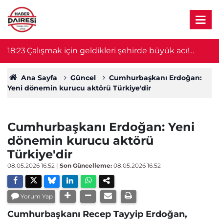
18:23
Çalışmak için geldikleri şehirde büyük acı!
18
Ağabey öldü, 14 yaşındaki kardeşin durumu
ağır
Ana Sayfa
Güncel
Cumhurbaşkanı Erdoğan:
Yeni dönemin kurucu aktörü Türkiye'dir
Cumhurbaşkanı Erdoğan: Yeni
dönemin kurucu aktörü
Türkiye'dir
08.05.2026 16:52
|
Son Güncelleme:
08.05.2026 16:52
Yorum Yap
Cumhurbaşkanı Recep Tayyip Erdoğan,