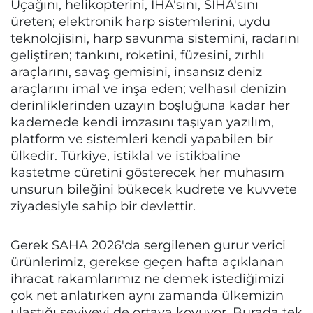
Uçağını, helikopterini, İHA'sını, SİHA'sını
üreten; elektronik harp sistemlerini, uydu
teknolojisini, harp savunma sistemini, radarını
geliştiren; tankını, roketini, füzesini, zırhlı
araçlarını, savaş gemisini, insansız deniz
araçlarını imal ve inşa eden; velhasıl denizin
derinliklerinden uzayın boşluğuna kadar her
kademede kendi imzasını taşıyan yazılım,
platform ve sistemleri kendi yapabilen bir
ülkedir. Türkiye, istiklal ve istikbaline
kastetme cüretini gösterecek her muhasım
unsurun bileğini bükecek kudrete ve kuvvete
ziyadesiyle sahip bir devlettir.
Gerek SAHA 2026'da sergilenen gurur verici
ürünlerimiz, gerekse geçen hafta açıklanan
ihracat rakamlarımız ne demek istediğimizi
çok net anlatırken aynı zamanda ülkemizin
ulaştığı seviyeyi de ortaya koyuyor. Burada tek