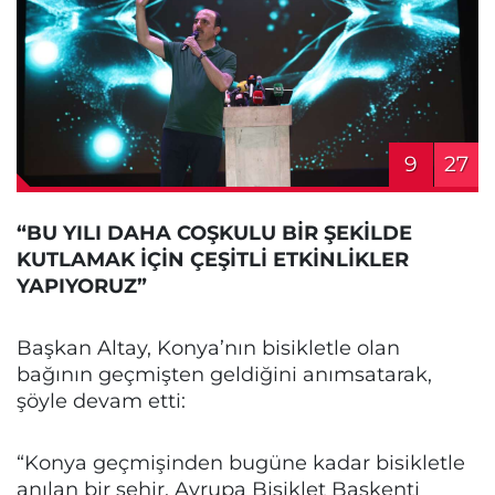
9
27
“BU YILI DAHA COŞKULU BİR ŞEKİLDE
KUTLAMAK İÇİN ÇEŞİTLİ ETKİNLİKLER
YAPIYORUZ”
Başkan Altay, Konya’nın bisikletle olan
bağının geçmişten geldiğini anımsatarak,
şöyle devam etti:
“Konya geçmişinden bugüne kadar bisikletle
anılan bir şehir. Avrupa Bisiklet Başkenti