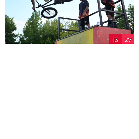
13
27
2026 Avrupa Bisiklet Başkenti Konya’da 9
Ağustos tarihine kadar 16.00 - 23.00 saatleri
arasında ziyarete açık olacak festival
kapsamında 15 dijital atölye, 35 farklı atölye
etkinliği ve 17 farklı konseptte bisiklet
enstalasyonu ziyaretçilerin beğenisine
sunuluyor.