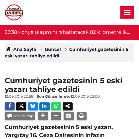
22:38
Konya ulaşımını rahatlatacak 82 kilometrelik
22
proje başlıyor! Bakan Uraloğlu duyurdu
Ana Sayfa
Güncel
Cumhuriyet gazetesinin 5
eski yazarı tahliye edildi
Cumhuriyet gazetesinin 5 eski
yazarı tahliye edildi
12.09.2019 22:58
|
Son Güncelleme:
12.09.2019 23:00
Yorum Yap
Cumhuriyet gazetesinin 5 eski yazarı,
Yargıtay 16. Ceza Dairesinin infazın