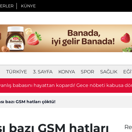
ERLER
KÜNYE
I
TÜRKIYE
3. SAYFA
KONYA
SPOR
SAĞLIK
EĞI
 yanlış babasını hayattan kopardı! Gece nöbeti kabusa d
ı bazı GSM hatları çöktü!
 bazı GSM hatları
Re