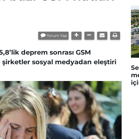
Yorum Yap
5,8’lik deprem sonrası GSM
 şirketler sosyal medyadan eleştiri
Se
me
iç