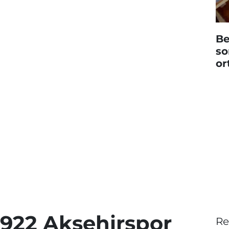
Be
so
or
1922 Akşehirspor
Re