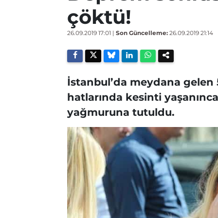
çöktü!
26.09.2019 17:01
|
Son Güncelleme:
26.09.2019 21:14
İstanbul’da meydana gelen 
hatlarında kesinti yaşanınca
yağmuruna tutuldu.