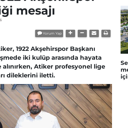
iği mesajı
6
Yorum Yap
ker, 1922 Akşehirspor Başkanı
rüşmede iki kulüp arasında hayata
Se
le alınırken, Atiker profesyonel lige
me
dileklerini iletti.
iç