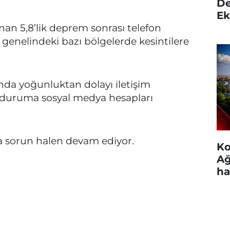
De
Ek
nan 5,8’lik deprem sonrası telefon
 genelindeki bazı bölgelerde kesintilere
da yoğunluktan dolayı iletişim
 duruma sosyal medya hesapları
a sorun halen devam ediyor.
Ko
Ağ
ha