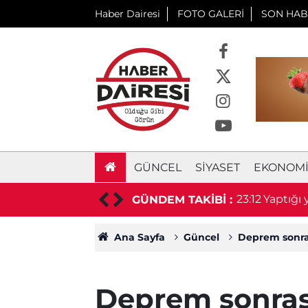
Haber Dairesi
FOTO GALERİ
SON HAB
GÜNCEL
SIYASET
EKONOM
 prefabrik depo için ihaleye çıkıyor
23:12
Yaptığı
GÜNDEM TAKİBİ :
Ana Sayfa
Güncel
Deprem sonras
Deprem sonrası