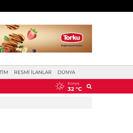
TIM
RESMI İLANLAR
DÜNYA
Konya
ortaya çıktı
18:13
Avukatlık bürosunda yasak aşk he
32 °C