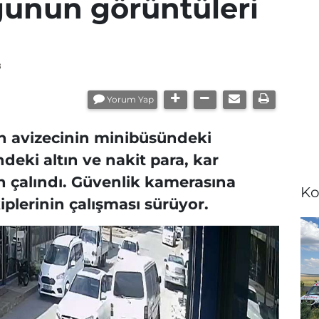
gunun görüntüleri
8
Yorum Yap
 avizecinin minibüsündeki
ndeki altın ve nakit para, kar
n çalındı. Güvenlik kamerasına
Ko
kiplerinin çalışması sürüyor.