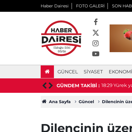
Haber Dairesi
FOTO GALERİ
SON HAB
GÜNCEL
SIYASET
EKONOM
aki kızının durumu ağır
18:18
Teksas d
GÜNDEM TAKİBİ :
Ana Sayfa
Güncel
Dilencinin üze
Dilencinin üzer