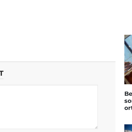
T
Be
so
or