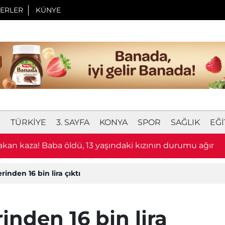
ERLER
KÜNYE
I
TÜRKIYE
3. SAYFA
KONYA
SPOR
SAĞLIK
EĞI
eğil Konya! Lüks araçla milyonluk soygunun görüntüleri 
rinden 16 bin lira çıktı
inden 16 bin lira