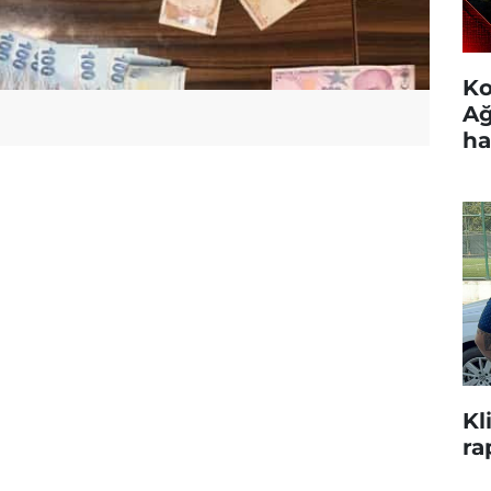
Ko
Ağ
ha
Kl
ra