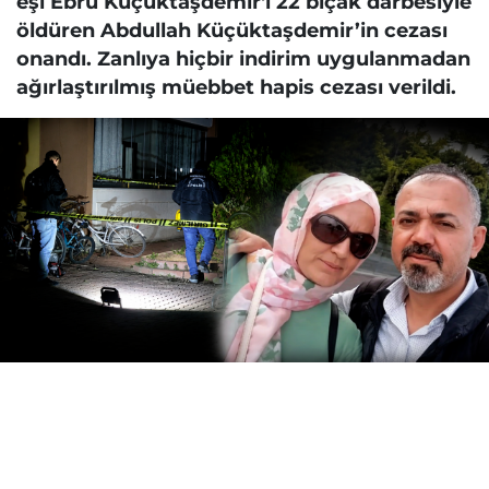
eşi Ebru Küçüktaşdemir'i 22 bıçak darbesiyle
öldüren Abdullah Küçüktaşdemir’in cezası
onandı. Zanlıya hiçbir indirim uygulanmadan
ağırlaştırılmış müebbet hapis cezası verildi.