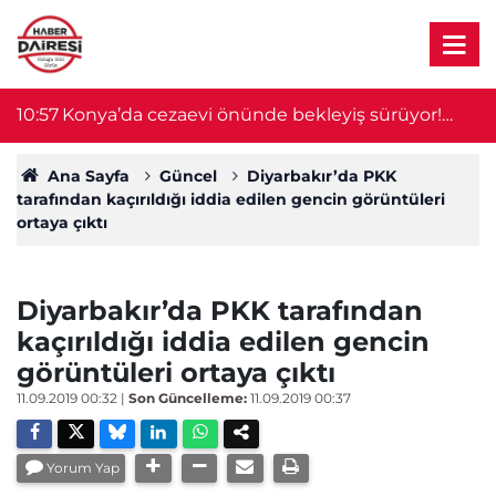
10:39
Emekli öğretmen Müjgan Erdem’den acı
10
haber
Ana Sayfa
Güncel
Diyarbakır’da PKK
tarafından kaçırıldığı iddia edilen gencin görüntüleri
ortaya çıktı
Diyarbakır’da PKK tarafından
kaçırıldığı iddia edilen gencin
görüntüleri ortaya çıktı
11.09.2019 00:32
|
Son Güncelleme:
11.09.2019 00:37
Yorum Yap