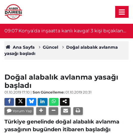
ı
09:07
Konya’da inşaatta kanlı kavga! 3 kişi bıçaklandı,
2
1 kişi taşla yaralandı
Ana Sayfa
Güncel
Doğal alabalık avlanma
yasağı başladı
Doğal alabalık avlanma yasağı
başladı
01.10.2019 17:10
|
Son Güncelleme:
01.10.2019 20:31
Yorum Yap
Türkiye genelinde doğal alabalık avlanma
yasağının bugünden itibaren başladığı