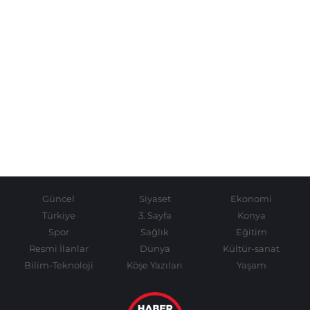
Güncel
Siyaset
Ekonomi
Türkiye
3. Sayfa
Konya
Spor
Sağlık
Eğitim
Resmi İlanlar
Dünya
Kültür-sanat
Bilim-Teknoloji
Köşe Yazıları
Yaşam