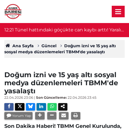
r!
12:21
Tünel hattındaki göçükte can kaybı arttı! Yaralı
1
işçiden acı haber geldi
Ana Sayfa
Güncel
Doğum izni ve 15 yaş altı
sosyal medya düzenlemeleri TBMM'de yasalaştı
Doğum izni ve 15 yaş altı sosyal
medya düzenlemeleri TBMM'de
yasalaştı
22.04.2026 23:06
|
Son Güncelleme:
22.04.2026 23:45
Yorum Yap
Son Dakika Haberi! TBMM Genel Kurulunda,