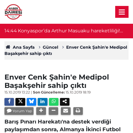
14:44
Konyaspor’da Arthur Masuaku hareketliliği!
1
İmza için geliyor
Ana Sayfa
Güncel
Enver Cenk Şahin'e Medipol
Başakşehir sahip çıktı
Enver Cenk Şahin'e Medipol
Başakşehir sahip çıktı
15.10.2019 13:22
|
Son Güncelleme:
15.10.2019 18:19
Yorum Yap
Barış Pınarı Harekatı'na destek verdiği
paylaşımdan sonra, Almanya İkinci Futbol