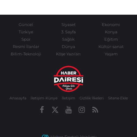
Güncel
Siyaset
Ekonomi
Türkiye
3. Sayfa
Konya
Spor
Sağlık
Eğitim
Resmi İlanlar
Dünya
Kültür-sanat
Bilim-Teknoloji
Köşe Yazıları
Yaşam
Anasayfa
İletişim-Künye
İletişim
Gizlilik İlkeleri
Sitene Ekle
Haber Portalı Yazılımı