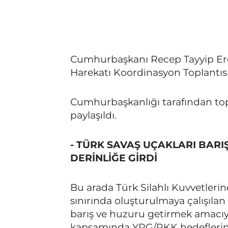
Cumhurbaşkanı Recep Tayyip Erd
Harekatı Koordinasyon Toplantısı"
Cumhurbaşkanlığı tarafından topl
paylaşıldı.
- TÜRK SAVAŞ UÇAKLARI BARI
DERİNLİĞE GİRDİ
Bu arada Türk Silahlı Kuvvetlerin
sınırında oluşturulmaya çalışıla
barış ve huzuru getirmek amacıyl
kapsamında YPG/PKK hedeflerin