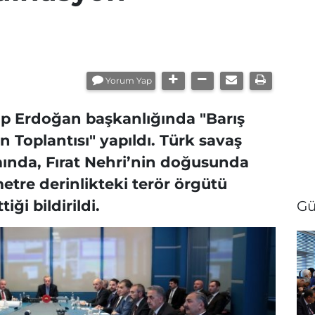
Yorum Yap
p Erdoğan başkanlığında "Barış
 Toplantısı" yapıldı. Türk savaş
ında, Fırat Nehri’nin doğusunda
metre derinlikteki terör örgütü
ği bildirildi.
Gü