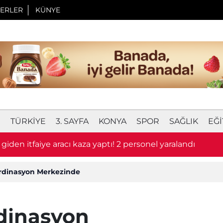
ERLER
KÜNYE
I
TÜRKIYE
3. SAYFA
KONYA
SPOR
SAĞLIK
EĞI
giden itfaiye aracı kaza yaptı! 2 personel yaralandı
rdinasyon Merkezinde
dinasyon