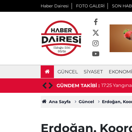
Haber Dairesi
FOTO GALERİ
SON HAB
GÜNCEL
SIYASET
EKONOM
avet geldi
17:25
Yangına 
GÜNDEM TAKİBİ :
Ana Sayfa
Güncel
Erdoğan, Koo
Erdoğan, Koor