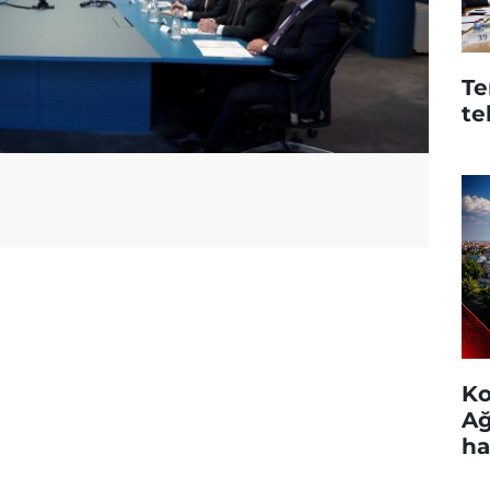
Te
te
Ko
Ağ
ha