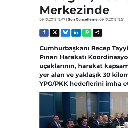
Merkezinde
09.10.2019 19:47
|
Son Güncelleme:
09.10.2019 19:51
Cumhurbaşkanı Recep Tayyi
Pınarı Harekatı Koordinasyon
uçaklarının, harekat kapsam
yer alan ve yaklaşık 30 kilo
YPG/PKK hedeflerini imha etti