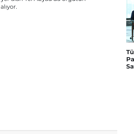
alıyor.
Tü
Pa
Sa