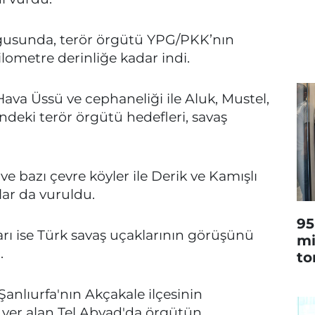
doğusunda, terör örgütü YPG/PKK’nın
ilometre derinliğe kadar indi.
Hava Üssü ve cephaneliği ile Aluk, Mustel,
ndeki terör örgütü hedefleri, savaş
 bazı çevre köyler ile Derik ve Kamışlı
rlar da vuruldu.
95
ı ise Türk savaş uçaklarının görüşünü
mi
.
to
Şanlıurfa'nın Akçakale ilçesinin
a yer alan Tel Abyad'da örgütün