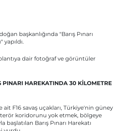
oğan başkanlığında "Barış Pınarı
 yapıldı.
antıya dair fotoğraf ve görüntüler
Ş PINARI HAREKATINDA 30 KİLOMETRE
e ait F16 savaş uçakları, Türkiye'nin güney
n terör koridorunu yok etmek, bölgeye
a başlatılan Barış Pınarı Harekatı
i vurdu.