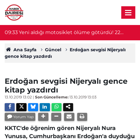
er
09:33
Yeni aldığı motosiklet ölüme götürdü! 22
0
yaşındaki genç hayatını kaybetti
Ana Sayfa
Güncel
Erdoğan sevgisi Nijeryalı
gence kitap yazdırdı
Erdoğan sevgisi Nijeryalı gence
kitap yazdırdı
13.10.2019 13:02
|
Son Güncelleme:
13.10.2019 13:03
Yorum Yap
KKTC'de öğrenim gören Nijeryalı Nura
Yunusa, Cumhurbaşkanı Erdoğan'a duyduğu