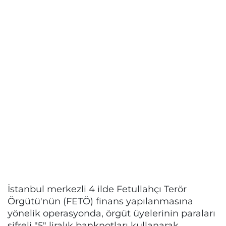
İstanbul merkezli 4 ilde Fetullahçı Terör
Örgütü'nün (FETÖ) finans yapılanmasına
yönelik operasyonda, örgüt üyelerinin paraları
şifreli "5" liralık banknotları kullanarak