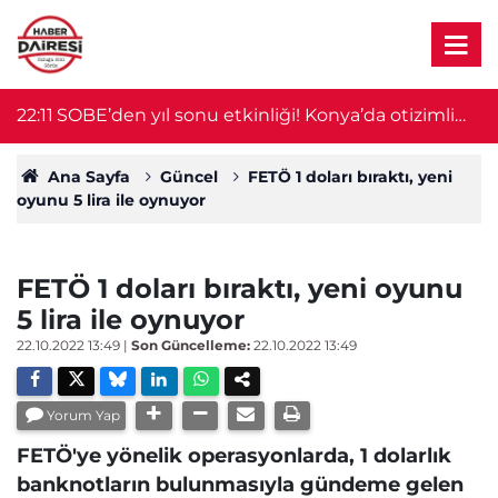
ra
22:11
SOBE’den yıl sonu etkinliği! Konya’da otizimli
2
öğrenciler sahne aldı
Ana Sayfa
Güncel
FETÖ 1 doları bıraktı, yeni
oyunu 5 lira ile oynuyor
FETÖ 1 doları bıraktı, yeni oyunu
5 lira ile oynuyor
22.10.2022 13:49
|
Son Güncelleme:
22.10.2022 13:49
Yorum Yap
FETÖ'ye yönelik operasyonlarda, 1 dolarlık
banknotların bulunmasıyla gündeme gelen