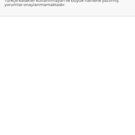
Türkçe karakter kullanılmayan ve büyük harflerle yazılmış
yorumlar onaylanmamaktadır.