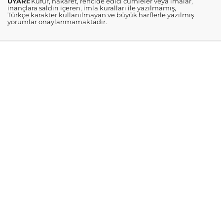
UYARI:
Küfür, hakaret, rencide edici cümleler veya imalar,
inançlara saldırı içeren, imla kuralları ile yazılmamış,
Türkçe karakter kullanılmayan ve büyük harflerle yazılmış
yorumlar onaylanmamaktadır.