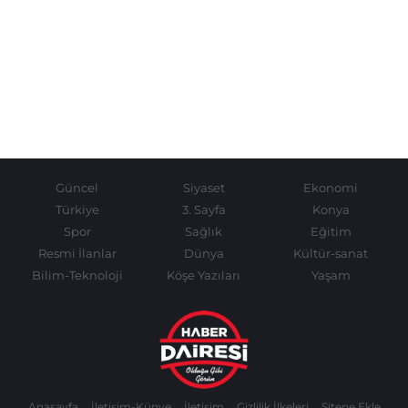
Güncel
Siyaset
Ekonomi
Türkiye
3. Sayfa
Konya
Spor
Sağlık
Eğitim
Resmi İlanlar
Dünya
Kültür-sanat
Bilim-Teknoloji
Köşe Yazıları
Yaşam
Anasayfa
İletişim-Künye
İletişim
Gizlilik İlkeleri
Sitene Ekle