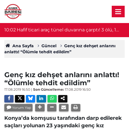
09:45
Milyonları ilgilendiren haber geldi! Öğrenci affı
0
yürürlüğe girdi
Ana Sayfa
Güncel
Genç kız dehşet anlarını
anlattı! “Ölümle tehdit edildim”
Genç kız dehşet anlarını anlattı!
“Ölümle tehdit edildim”
17.08.2019 16:50
|
Son Güncelleme:
17.08.2019 16:50
Yorum Yap
Konya’da komşusu tarafından darp edilerek
saçları yolunan 23 yaşındaki genç kız