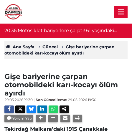
e
20:36
Motosiklet bariyerlere çarptı! 61 yaşındaki
19
sürücü hayatını kaybetti
Ana Sayfa
Güncel
Gişe bariyerine çarpan
otomobildeki karı-kocayı ölüm ayırdı
Gişe bariyerine çarpan
otomobildeki karı-kocayı ölüm
ayırdı
29.05.2026 19:30
|
Son Güncelleme:
29.05.2026 19:30
Yorum Yap
Tekirdağ Malkara’daki 1915 Çanakkale