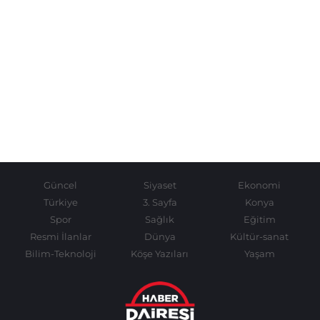
Güncel
Siyaset
Ekonomi
Türkiye
3. Sayfa
Konya
Spor
Sağlık
Eğitim
Resmi İlanlar
Dünya
Kültür-sanat
Bilim-Teknoloji
Köşe Yazıları
Yaşam