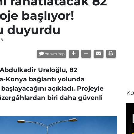
ı rahatlatacak 82
oje başlıyor!
u duyurdu
38
Yorum Yap
 Abdulkadir Uraloğlu, 82
na-Konya bağlantı yolunda
başlayacağını açıkladı. Projeyle
Ko
zergâhlardan biri daha güvenli