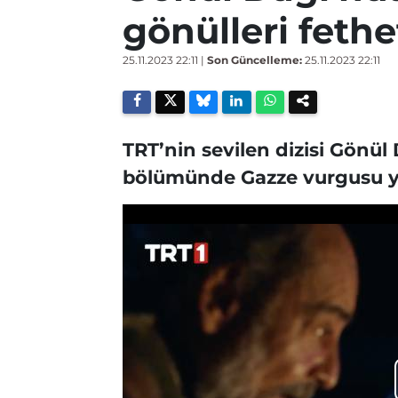
gönülleri fethe
25.11.2023 22:11
|
Son Güncelleme:
25.11.2023 22:11
TRT’nin sevilen dizisi Gönü
bölümünde Gazze vurgusu yap