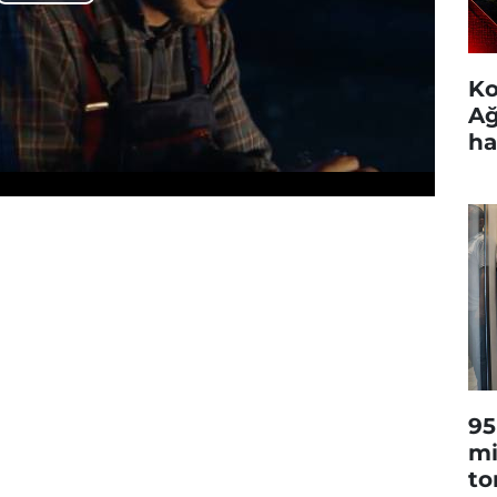
Play
Video
Ko
Ağ
ha
95
mi
to