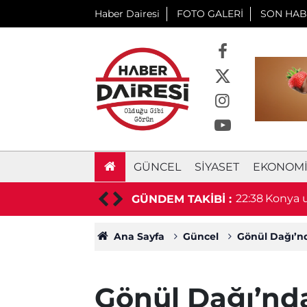
Haber Dairesi
FOTO GALERİ
SON HAB
GÜNCEL
SIYASET
EKONOM
aşkan hayatını kaybetti
22:38
Konya u
GÜNDEM TAKİBİ :
duyurd
Ana Sayfa
Güncel
Gönül Dağı’nd
Gönül Dağı’nd