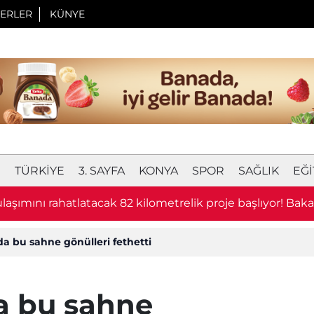
ERLER
KÜNYE
I
TÜRKIYE
3. SAYFA
KONYA
SPOR
SAĞLIK
EĞI
laşımını rahatlatacak 82 kilometrelik proje başlıyor! Bak
u
a bu sahne gönülleri fethetti
a bu sahne