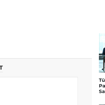
T
Tü
Pa
Sa