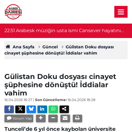
22:51
Arabesk müziğin usta ismi Cansever hayatını
21
kaybetti
Ana Sayfa
Güncel
Gülistan Doku dosyası
cinayet şüphesine dönüştü! İddialar vahim
Gülistan Doku dosyası cinayet
şüphesine dönüştü! İddialar
vahim
16.04.2026 18:27
|
Son Güncelleme:
16.04.2026 18:28
Yorum Yap
Tunceli’de 6 yıl önce kaybolan üniversite