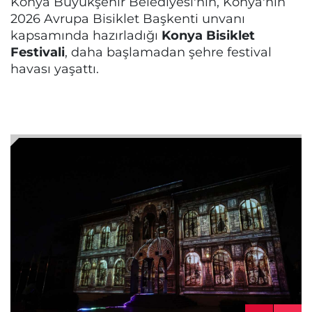
Konya Büyükşehir Belediyesi'nin, Konya'nın
2026 Avrupa Bisiklet Başkenti unvanı
kapsamında hazırladığı
Konya Bisiklet
Festivali
, daha başlamadan şehre festival
havası yaşattı.