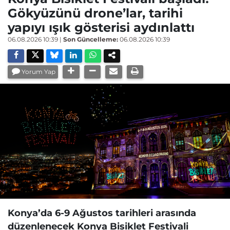
Gökyüzünü drone’lar, tarihi
yapıyı ışık gösterisi aydınlattı
06.08.2026 10:39
|
Son Güncelleme:
06.08.2026 10:39
Yorum Yap
Konya’da 6-9 Ağustos tarihleri arasında
düzenlenecek Konya Bisiklet Festivali