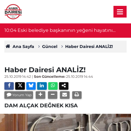
10:04
Eski belediye başkanının yeğeni hayatını
0
kaybetti
Ana Sayfa
Güncel
Haber Dairesi ANALİZ!
Haber Dairesi ANALİZ!
25.10.2019 14:42
|
Son Güncelleme:
25.10.2019 14:44
Yorum Yap
DAM ALÇAK DEĞNEK KISA