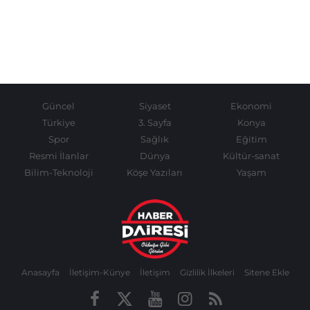
Güncel
Siyaset
Ekonomi
Türkiye
3. Sayfa
Konya
Spor
Sağlık
Eğitim
Resmi İlanlar
Dünya
Kültür-sanat
Bilim-Teknoloji
Köşe Yazıları
Yaşam
Anasayfa
İletişim-Künye
İletişim
Gizlilik İlkeleri
Sitene Ekle