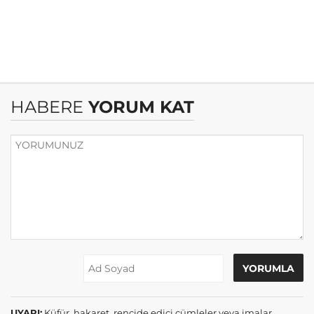
HABERE
YORUM KAT
UYARI:
Küfür, hakaret, rencide edici cümleler veya imalar,