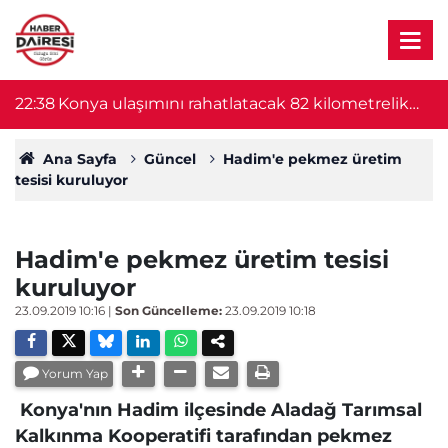
22:38
Konya ulaşımını rahatlatacak 82 kilometrelik
22
proje başlıyor! Bakan Uraloğlu duyurdu
Ana Sayfa
Güncel
Hadim'e pekmez üretim
tesisi kuruluyor
Hadim'e pekmez üretim tesisi
kuruluyor
23.09.2019 10:16
|
Son Güncelleme:
23.09.2019 10:18
Yorum Yap
Konya'nın Hadim ilçesinde Aladağ Tarımsal
Kalkınma Kooperatifi tarafından pekmez