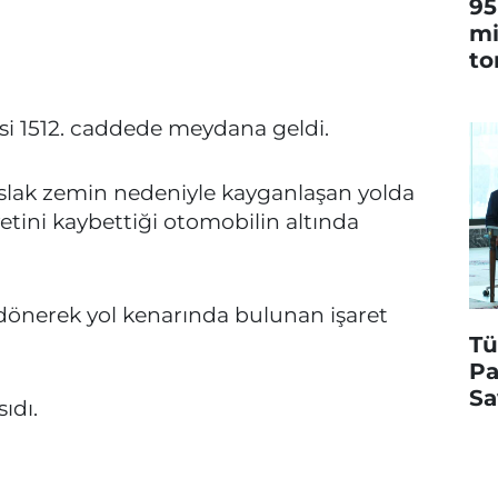
95
mi
to
esi 1512. caddede meydana geldi.
ıslak zemin nedeniyle kayganlaşan yolda
tini kaybettiği otomobilin altında
dönerek yol kenarında bulunan işaret
Tü
Pa
Sa
ıdı.