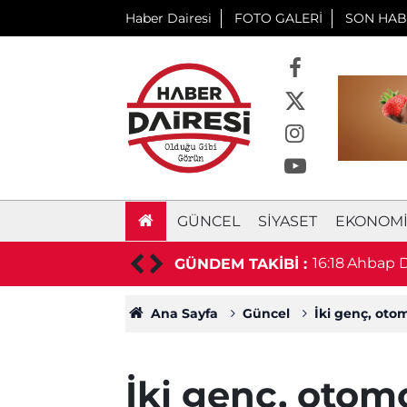
Haber Dairesi
FOTO GALERİ
SON HAB
GÜNCEL
SIYASET
EKONOM
aşladı! İmzalar atıldı
16:18
Ahbap D
GÜNDEM TAKİBİ :
Ana Sayfa
Güncel
İki genç, oto
İki genç, otomo