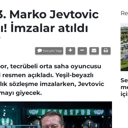
. Marko Jevtovic
Re
 İmzalar atıldı
5
Yorum Yap
r, tecrübeli orta saha oyuncusu
 resmen açıkladı. Yeşil-beyazlı
Se
yıllık sözleşme imzalarken, Jevtovic
me
mayı giyecek.
iç