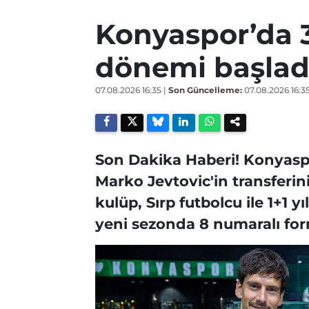
Konyaspor’da 3
dönemi başladı!
07.08.2026 16:35
|
Son Güncelleme:
07.08.2026 16:3
Son Dakika Haberi! Konyaspo
Marko Jevtovic'in transferini
kulüp, Sırp futbolcu ile 1+1 
yeni sezonda 8 numaralı for