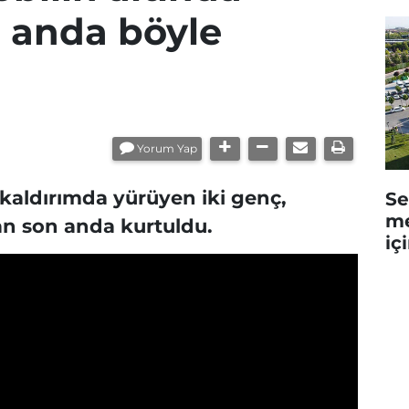
 anda böyle
Yorum Yap
 kaldırımda yürüyen iki genç,
Se
me
an son anda kurtuldu.
iç