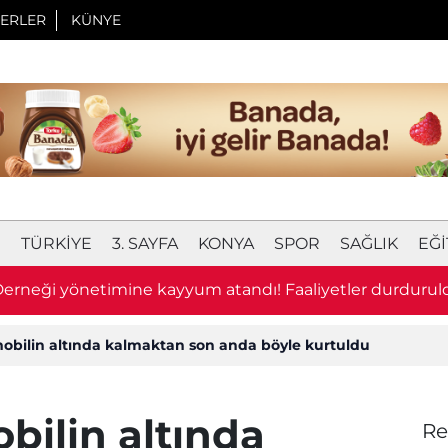
ERLER
KÜNYE
I
TÜRKIYE
3. SAYFA
KONYA
SPOR
SAĞLIK
EĞI
erneği yönetimine kayyum atandı! Faaliyetler durdurul
mobilin altında kalmaktan son anda böyle kurtuldu
bilin altında
Re