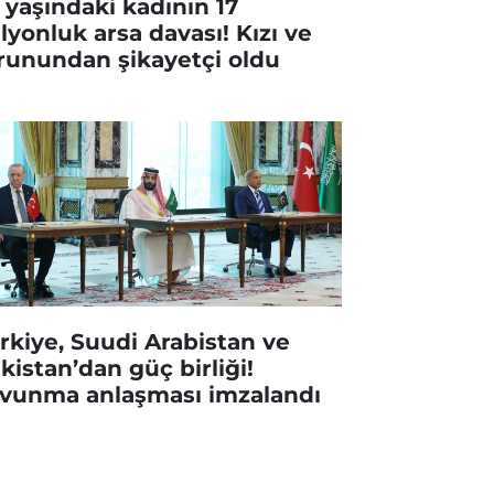
 yaşındaki kadının 17
lyonluk arsa davası! Kızı ve
runundan şikayetçi oldu
rkiye, Suudi Arabistan ve
kistan’dan güç birliği!
vunma anlaşması imzalandı