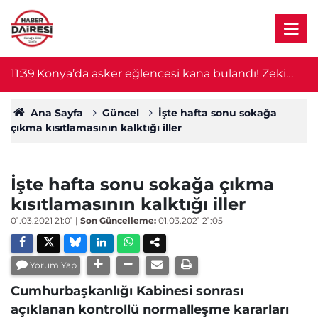
11:39
Konya’da asker eğlencesi kana bulandı! Zeki
11
Bozdemir hayatını kaybetti
Ana Sayfa
Güncel
İşte hafta sonu sokağa
çıkma kısıtlamasının kalktığı iller
İşte hafta sonu sokağa çıkma
kısıtlamasının kalktığı iller
01.03.2021 21:01
|
Son Güncelleme:
01.03.2021 21:05
Yorum Yap
Cumhurbaşkanlığı Kabinesi sonrası
açıklanan kontrollü normalleşme kararları