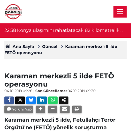
22:15
Konya'da milyonluk soygun planı 24 saat
2
sürdü! Şüpheliler yakalandı
Ana Sayfa
Güncel
Karaman merkezli 5 ilde
FETÖ operasyonu
Karaman merkezli 5 ilde FETÖ
operasyonu
04.10.2019 09:28
|
Son Güncelleme:
04.10.2019 09:30
Yorum Yap
Karaman merkezli 5 ilde, Fetullahçı Terör
Örgütü'ne (FETÖ) yönelik soruşturma