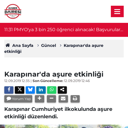
11:31
PMYO'ya 3 bin 250 öğrenci alınacak! Başvurular
11
bugün başladı
Ana Sayfa
Güncel
Karapınar'da aşure
etkinliği
Karapınar'da aşure etkinliği
12.09.2019 12:35
|
Son Güncelleme:
12.09.2019 12:46
Yorum Yap
Karapınar Cumhuriyet ilkokulunda aşure
etkinliği düzenlendi.