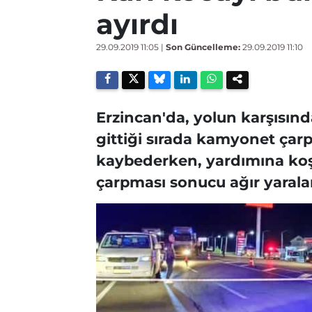
ayırdı
29.09.2019 11:05
|
Son Güncelleme:
29.09.2019 11:10
Erzincan'da, yolun karşısın
gittiği sırada kamyonet çar
kaybederken, yardımına koş
çarpması sonucu ağır yarala