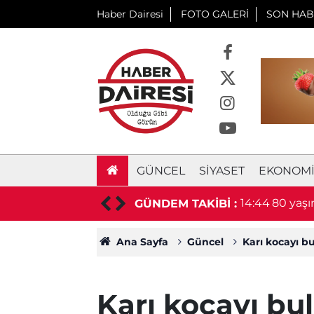
Haber Dairesi
FOTO GALERİ
SON HAB
GÜNCEL
SIYASET
EKONOM
m huzurevinden çıktı, ormanda kayboldu
GÜNDEM TAKİBİ :
Ana Sayfa
Güncel
Karı kocayı b
Karı kocayı b