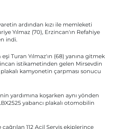
yaretin ardından kızı ile memleketi
riye Yılmaz (70), Erzincan'ın Refahiye
n indi.
 eşi Turan Yılmaz'ın (68) yanına gitmek
zincan istikametinden gelen Mirsevdin
98 plakalı kamyonetin çarpması sonucu
şinin yardımına koşarken aynı yönden
LBX2525 yabancı plakalı otomobilin
 çağrılan 112 Acil Servis ekiplerince