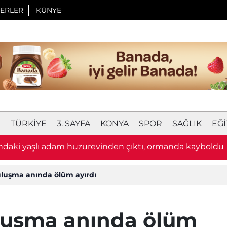
ERLER
KÜNYE
I
TÜRKIYE
3. SAYFA
KONYA
SPOR
SAĞLIK
EĞI
14:26
Oyuncaklarıyla oynayan 2 yaşındaki çocuk hastan
uluşma anında ölüm ayırdı
uluşma anında ölüm