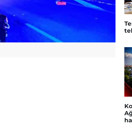
Te
te
Ko
Ağ
ha