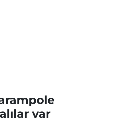
şarampole
alılar var