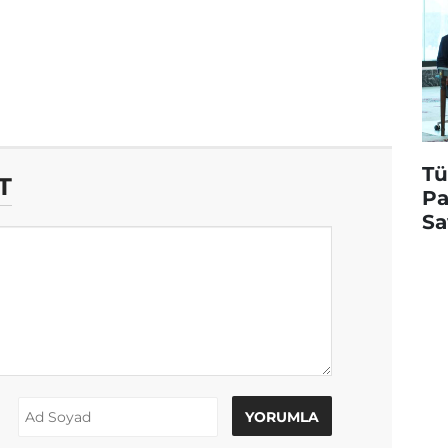
Tü
T
Pa
Sa