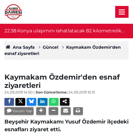
22:38
Konya ulaşımını rahatlatacak 82 kilometrelik
22
proje başlıyor! Bakan Uraloğlu duyurdu
Ana Sayfa
Güncel
Kaymakam Özdemir'den
esnaf ziyaretleri
Kaymakam Özdemir'den esnaf
ziyaretleri
24.09.2019 14:50
|
Son Güncelleme:
24.09.2019 15:31
Yorum Yap
Beyşehir Kaymakamı Yusuf Özdemir ilçedeki
esnafları ziyaret etti.