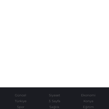
Güncel
Siyaset
Ekonomi
Türkiye
3. Sayfa
Konya
Spor
Sağlık
Eğitim