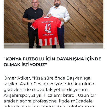
"KONYA FUTBOLU İÇİN DAYANIŞMA İÇİNDE
OLMAK İSTİYORUZ"
Ömer Atiker, "Kısa süre önce Başkanlığa
seçilen Aydın Ceylan ve yönetim kuruluna
görevlerinde muvaffakiyetler diliyorum.
Akşehirspor, 21 yıllık özlemi bitirdi. Uzun bir
aradan sonra profesyonel ligde mücadele
edecek olmaları şehrimizi ve kulübümüzü