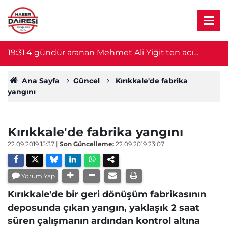
19:31
4 gündür aranan Mehmet Ali Yiğit'ten acı
1
haber! Cesedi serada bulundu
Ana Sayfa
Güncel
Kırıkkale'de fabrika
yangını
Kırıkkale'de fabrika yangını
22.09.2019 15:37
|
Son Güncelleme:
22.09.2019 23:07
Yorum Yap
Kırıkkale'de bir geri dönüşüm fabrikasının
deposunda çıkan yangın, yaklaşık 2 saat
süren çalışmanın ardından kontrol altına