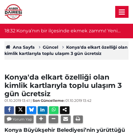
18:32
Konya’nın bir ilçesinde ekmek zammı! Yeni
18
tarife yürürlüğe girdi
Ana Sayfa
Güncel
Konya'da elkart özelliği olan
kimlik kartlarıyla toplu ulaşım 3 gün ücretsiz
Konya'da elkart özelliği olan
kimlik kartlarıyla toplu ulaşım 3
gün ücretsiz
01.10.2019 13:41
|
Son Güncelleme:
01.10.2019 13:42
Yorum Yap
Konya Büyükşehir Belediyesi’nin yürüttüğü