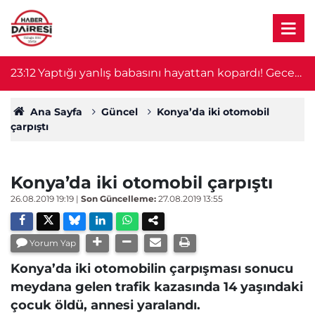
23:12
Yaptığı yanlış babasını hayattan kopardı! Gece
2
nöbeti kabusa döndü
Ana Sayfa
Güncel
Konya’da iki otomobil
çarpıştı
Konya’da iki otomobil çarpıştı
26.08.2019 19:19
|
Son Güncelleme:
27.08.2019 13:55
Yorum Yap
Konya’da iki otomobilin çarpışması sonucu
meydana gelen trafik kazasında 14 yaşındaki
çocuk öldü, annesi yaralandı.