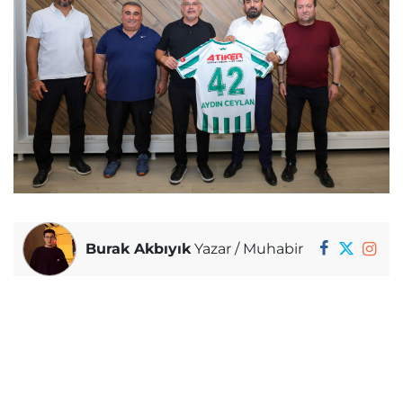
Burak Akbıyık
Yazar / Muhabir