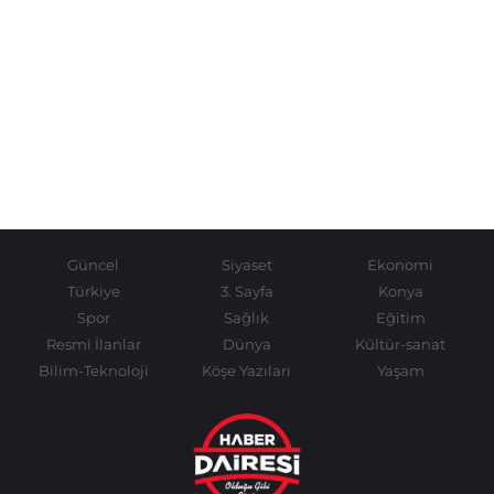
Güncel
Siyaset
Ekonomi
Türkiye
3. Sayfa
Konya
Spor
Sağlık
Eğitim
Resmi İlanlar
Dünya
Kültür-sanat
Bilim-Teknoloji
Köşe Yazıları
Yaşam