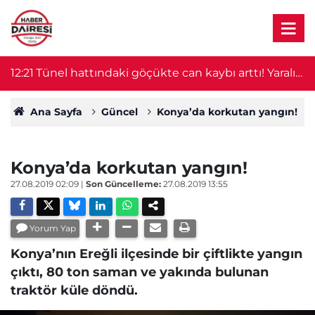
r!
12:21
Tünel hattındaki göçükte can kaybı arttı! Yaralı
1
işçiden acı haber geldi
Ana Sayfa
Güncel
Konya’da korkutan yangın!
Konya’da korkutan yangın!
27.08.2019 02:09
|
Son Güncelleme:
27.08.2019 13:55
Yorum Yap
Konya’nın Ereğli ilçesinde bir çiftlikte yangın
çıktı, 80 ton saman ve yakında bulunan
traktör küle döndü.