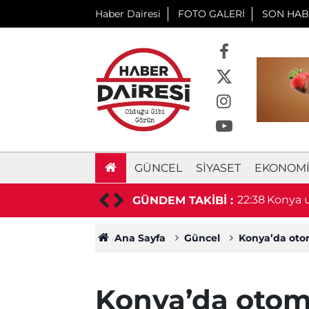
Haber Dairesi
FOTO GALERİ
SON HAB
GÜNCEL
SIYASET
EKONOM
aşkan hayatını kaybetti
22:38
Konya u
GÜNDEM TAKİBİ :
duyurd
Ana Sayfa
Güncel
Konya’da otomo
Konya’da otomo