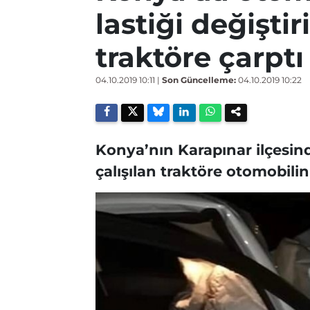
lastiği değiştir
traktöre çarptı
04.10.2019 10:11
|
Son Güncelleme:
04.10.2019 10:22
Konya’nın Karapınar ilçesind
çalışılan traktöre otomobili