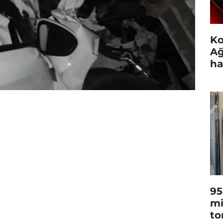
Ko
Ağ
ha
95
mi
to