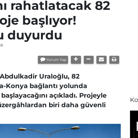
ı rahatlatacak 82
oje başlıyor!
u duyurdu
38
Yorum Yap
 Abdulkadir Uraloğlu, 82
na-Konya bağlantı yolunda
başlayacağını açıkladı. Projeyle
Ko
zergâhlardan biri daha güvenli