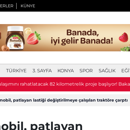
ERLER
KÜNYE
I
TÜRKIYE
3. SAYFA
KONYA
SPOR
SAĞLIK
EĞI
laşımını rahatlatacak 82 kilometrelik proje başlıyor! Bak
u
bil, patlayan lastiği değiştirilmeye çalışılan traktöre çarptı
bil, patlayan