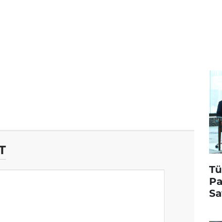
T
Tü
Pa
Sa