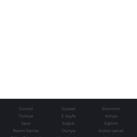
Güncel
Siyaset
Ekonomi
Türkiye
3. Sayfa
Konya
Spor
Sağlık
Eğitim
Resmi İlanlar
Dünya
Kültür-sanat