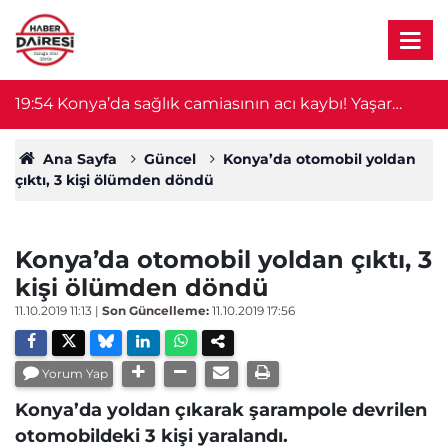
19:54
Konya’da sağlık camiasının acı kaybı! Yaşar
19
Ulutaş hayatını kaybetti
Ana Sayfa
Güncel
Konya’da otomobil yoldan
çıktı, 3 kişi ölümden döndü
Konya’da otomobil yoldan çıktı, 3
kişi ölümden döndü
11.10.2019 11:13
|
Son Güncelleme:
11.10.2019 17:56
Yorum Yap
Konya’da yoldan çıkarak şarampole devrilen
otomobildeki 3 kişi yaralandı.