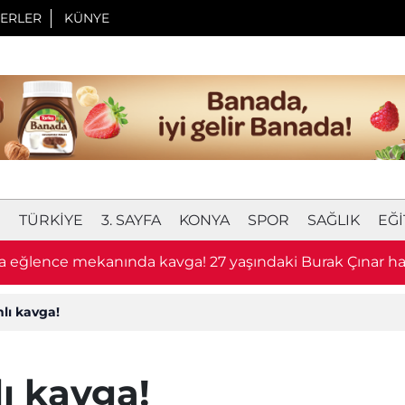
ERLER
KÜNYE
I
TÜRKIYE
3. SAYFA
KONYA
SPOR
SAĞLIK
EĞI
 eğlence mekanında kavga! 27 yaşındaki Burak Çınar hay
lı kavga!
lı kavga!