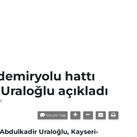
demiryolu hattı
 Uraloğlu açıkladı
9
Yorum Yap
Abdulkadir Uraloğlu, Kayseri-