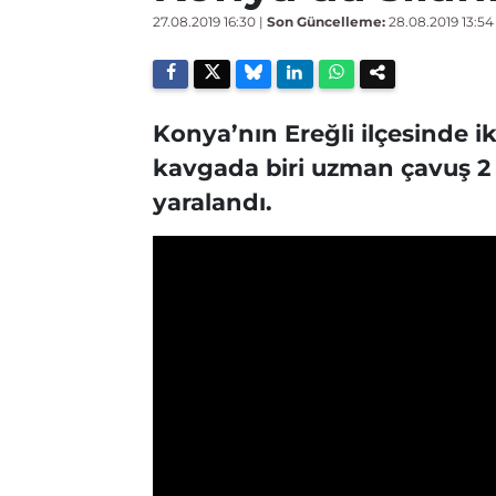
27.08.2019 16:30
|
Son Güncelleme:
28.08.2019 13:54
Konya’nın Ereğli ilçesinde ik
kavgada biri uzman çavuş 2 ki
yaralandı.