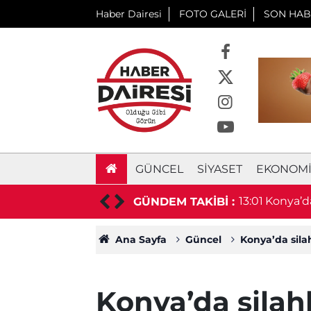
Haber Dairesi
FOTO GALERİ
SON HAB
GÜNCEL
SIYASET
EKONOM
Bakan Uraloğlu açıkladı
13:01
Konya’da
GÜNDEM TAKİBİ :
Ana Sayfa
Güncel
Konya’da silah
Konya’da silah