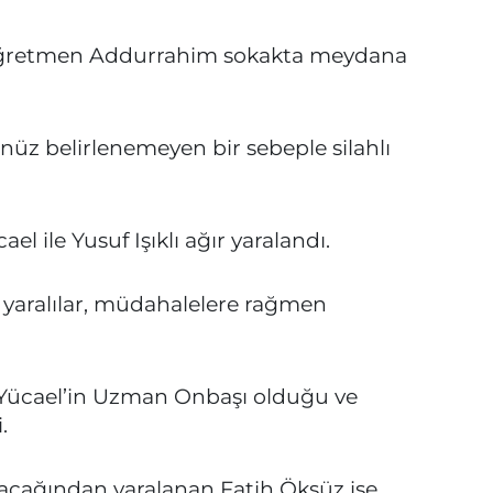
 Öğretmen Addurrahim sokakta meydana
nüz belirlenemeyen bir sebeple silahlı
l ile Yusuf Işıklı ağır yaralandı.
 yaralılar, müdahalelere rağmen
Yücael’in Uzman Onbaşı olduğu ve
.
bacağından yaralanan Fatih Öksüz ise