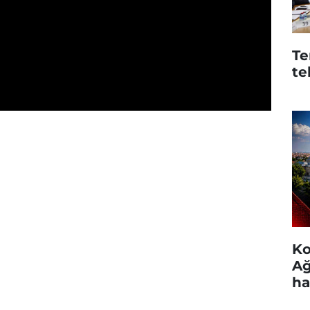
Te
te
Ko
Ağ
ha