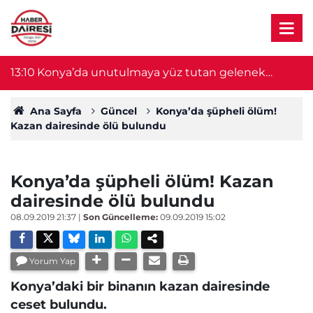
13:10
Konya’da unutulmaya yüz tutan gelenek
13
yeniden canlandı
Ana Sayfa
Güncel
Konya’da şüpheli ölüm!
Kazan dairesinde ölü bulundu
Konya’da şüpheli ölüm! Kazan
dairesinde ölü bulundu
08.09.2019 21:37
|
Son Güncelleme:
09.09.2019 15:02
Yorum Yap
Konya’daki bir binanın kazan dairesinde
ceset bulundu.