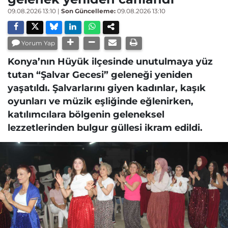
09.08.2026 13:10
|
Son Güncelleme:
09.08.2026 13:10
Yorum Yap
Konya’nın Hüyük ilçesinde unutulmaya yüz
tutan “Şalvar Gecesi” geleneği yeniden
yaşatıldı. Şalvarlarını giyen kadınlar, kaşık
oyunları ve müzik eşliğinde eğlenirken,
katılımcılara bölgenin geleneksel
lezzetlerinden bulgur güllesi ikram edildi.