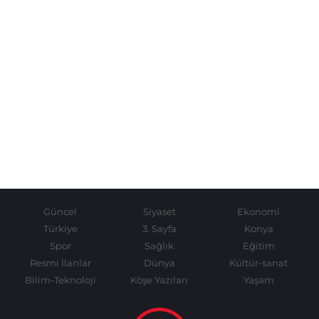
Güncel
Siyaset
Ekonomi
Türkiye
3. Sayfa
Konya
Spor
Sağlık
Eğitim
Resmi İlanlar
Dünya
Kültür-sanat
Bilim-Teknoloji
Köşe Yazıları
Yaşam