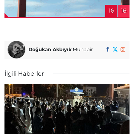
16
16
Doğukan Akbıyık
Muhabir
İlgili Haberler