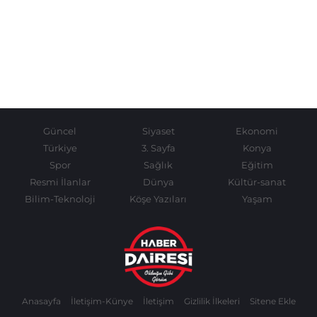
Güncel
Siyaset
Ekonomi
Türkiye
3. Sayfa
Konya
Spor
Sağlık
Eğitim
Resmi İlanlar
Dünya
Kültür-sanat
Bilim-Teknoloji
Köşe Yazıları
Yaşam
Anasayfa
İletişim-Künye
İletişim
Gizlilik İlkeleri
Sitene Ekle