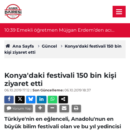
10:39
Emekli öğretmen Müjgan Erdem’den acı
10
haber
Ana Sayfa
Güncel
Konya'daki festivali 150 bin
kişi ziyaret etti
Konya'daki festivali 150 bin kişi
ziyaret etti
06.10.2019 17:12
|
Son Güncelleme:
06.10.2019 18:37
Yorum Yap
Türkiye'nin en eğlenceli, Anadolu'nun en
büyük bilim festivali olan ve bu yıl yedincisi