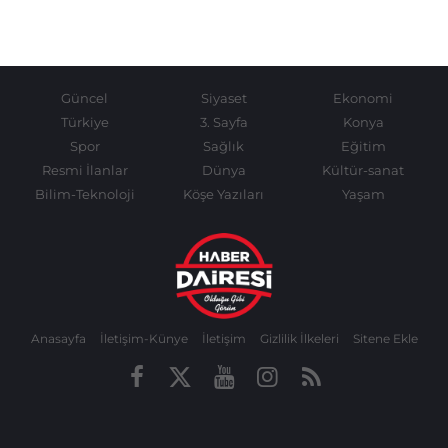
Güncel
Siyaset
Ekonomi
Türkiye
3. Sayfa
Konya
Spor
Sağlık
Eğitim
Resmi İlanlar
Dünya
Kültür-sanat
Bilim-Teknoloji
Köşe Yazıları
Yaşam
Anasayfa
İletişim-Künye
İletişim
Gizlilik İlkeleri
Sitene Ekle