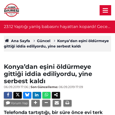
23:12
Yaptığı yanlış babasını hayattan kopardı! Gece
2
nöbeti kabusa döndü
Ana Sayfa
Güncel
Konya’dan eşini öldürmeye
gittiği iddia ediliyordu, yine serbest kaldı
Konya’dan eşini öldürmeye
gittiği iddia ediliyordu, yine
serbest kaldı
06.09.2019 17:06
|
Son Güncelleme:
06.09.2019 17:09
Yorum Yap
Telefonda tartıştığı, bir süre önce evi terk