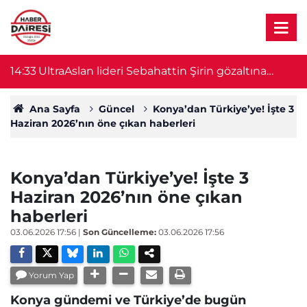
14:33
UltraAslan lideri Sebahattin Şirin gözaltına
14
alındı
Ana Sayfa
Güncel
Konya’dan Türkiye’ye! İşte 3
Haziran 2026’nın öne çıkan haberleri
Konya’dan Türkiye’ye! İşte 3
Haziran 2026’nın öne çıkan
haberleri
03.06.2026 17:56
|
Son Güncelleme:
03.06.2026 17:56
Yorum Yap
Konya gündemi ve Türkiye’de bugün