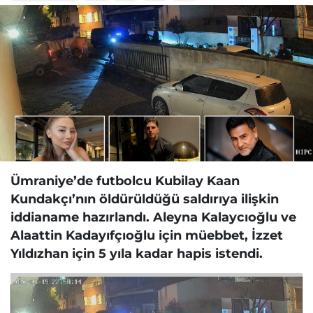
Ümraniye’de futbolcu Kubilay Kaan
Kundakçı’nın öldürüldüğü saldırıya ilişkin
iddianame hazırlandı. Aleyna Kalaycıoğlu ve
Alaattin Kadayıfçıoğlu için müebbet, İzzet
Yıldızhan için 5 yıla kadar hapis istendi.