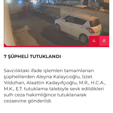
4
8
7 ŞÜPHELİ TUTUKLANDI
Savcılıktaki ifade işlemleri tamamlanan
şüphelilerden Aleyna Kalaycıoğlu, İzzet
Yıldızhan, Alaattin Kadayıfçıoğlu, M.R., H.C.A.,
M.K., E.T. tutuklama talebiyle sevk edildikleri
sulh ceza hakimliğince tutuklanarak
cezaevine gönderildi.