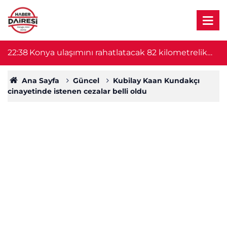
22:38
Konya ulaşımını rahatlatacak 82 kilometrelik
22
proje başlıyor! Bakan Uraloğlu duyurdu
Ana Sayfa
Güncel
Kubilay Kaan Kundakçı
cinayetinde istenen cezalar belli oldu