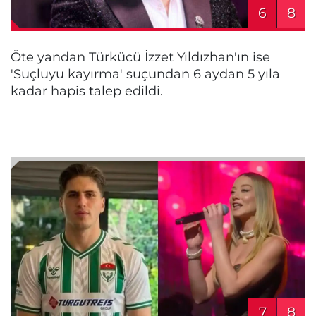
6
8
Öte yandan Türkücü İzzet Yıldızhan'ın ise
'Suçluyu kayırma' suçundan 6 aydan 5 yıla
kadar hapis talep edildi.
7
8