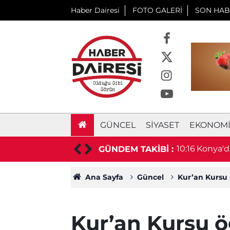
Haber Dairesi
FOTO GALERİ
SON HAB
GÜNCEL
SIYASET
EKONOM
eydana geldi
10:16
Konya'da
GÜNDEM TAKİBİ :
Ana Sayfa
Güncel
Kur’an Kursu 
Kur’an Kursu ö