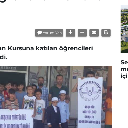
Yorum Yap
an Kursuna katılan öğrencileri
di.
Se
me
iç