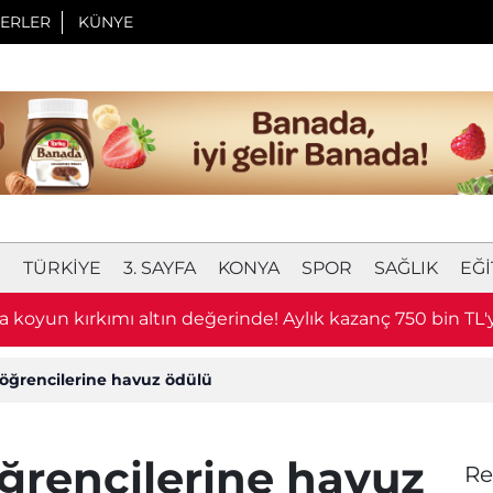
ERLER
KÜNYE
I
TÜRKIYE
3. SAYFA
KONYA
SPOR
SAĞLIK
EĞI
 koyun kırkımı altın değerinde! Aylık kazanç 750 bin TL'y
öğrencilerine havuz ödülü
ğrencilerine havuz
Re