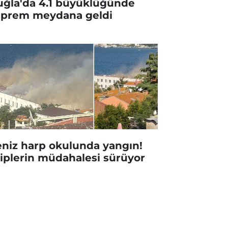
ğla'da 4.1 büyüklüğünde
prem meydana geldi
niz harp okulunda yangın!
iplerin müdahalesi sürüyor