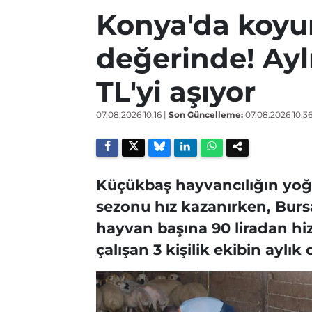
Konya'da koyun
değerinde! Ayl
TL'yi aşıyor
07.08.2026 10:16
|
Son Güncelleme:
07.08.2026 10:3
Küçükbaş hayvancılığın yo
sezonu hız kazanırken, Burs
hayvan başına 90 liradan hiz
çalışan 3 kişilik ekibin aylık 