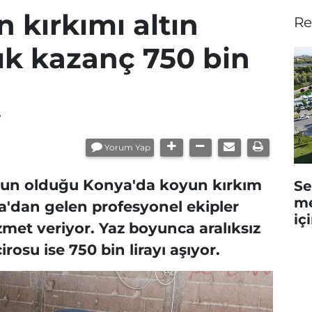
 kırkımı altın
Re
ık kazanç 750 bin
6
Yorum Yap
ğun olduğu Konya'da koyun kırkım
Se
me
a'dan gelen profesyonel ekipler
iç
met veriyor. Yaz boyunca aralıksız
cirosu ise 750 bin lirayı aşıyor.