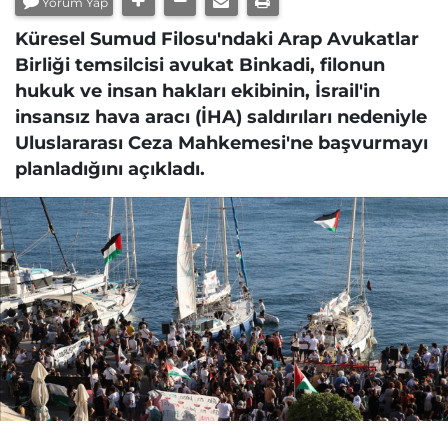
Yorum Yap
Küresel Sumud Filosu'ndaki Arap Avukatlar
Birliği temsilcisi avukat Binkadi, filonun
hukuk ve insan hakları ekibinin, İsrail'in
insansız hava aracı (İHA) saldırıları nedeniyle
Uluslararası Ceza Mahkemesi'ne başvurmayı
planladığını açıkladı.