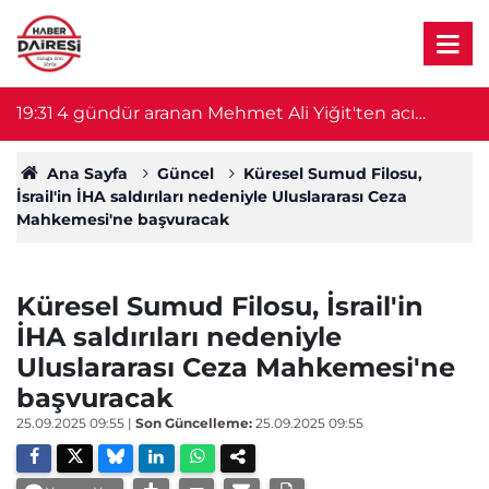
19:31
4 gündür aranan Mehmet Ali Yiğit'ten acı
1
haber! Cesedi serada bulundu
Ana Sayfa
Güncel
Küresel Sumud Filosu,
İsrail'in İHA saldırıları nedeniyle Uluslararası Ceza
Mahkemesi'ne başvuracak
Küresel Sumud Filosu, İsrail'in
İHA saldırıları nedeniyle
Uluslararası Ceza Mahkemesi'ne
başvuracak
25.09.2025 09:55
|
Son Güncelleme:
25.09.2025 09:55