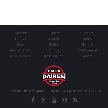
Güncel
Siyaset
Ekonomi
Türkiye
3. Sayfa
Konya
Spor
Sağlık
Eğitim
Resmi İlanlar
Dünya
Kültür-sanat
Bilim-Teknoloji
Köşe Yazıları
Yaşam
Anasayfa
İletişim-Künye
İletişim
Gizlilik İlkeleri
Sitene Ekle